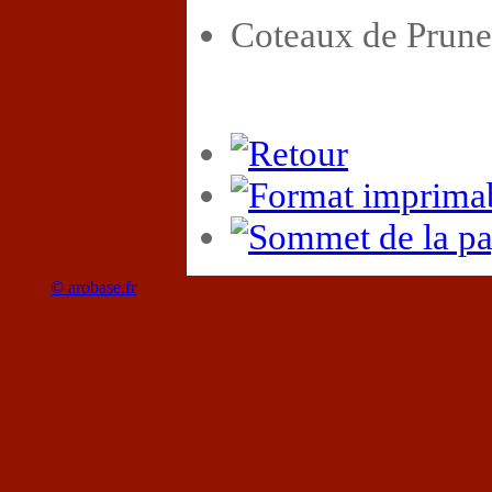
Coteaux de Prunel
© arobase.fr