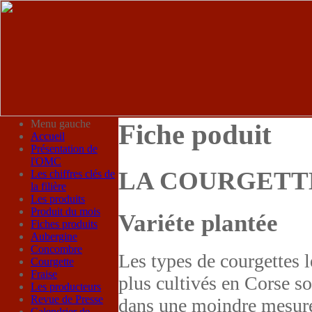
Menu gauche
Fiche poduit
Accueil
Présentation de
l'OMC
LA COURGETT
Les chiffres clés de
la filière
Les produits
Produit du mois
Variéte plantée
Fiches produits
Aubergine
Concombre
Les types de courgettes l
Courgette
Fraise
plus cultivés en Corse son
Les producteurs
Revue de Presse
dans une moindre mesure 
Calendrier de