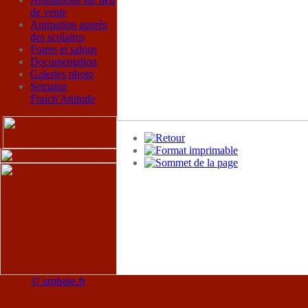
de vente
Animation auprès
des scolaires
Foires et salons
Documentation
Galeries photo
Semaine
Fraich'Attitude
© arobase.fr