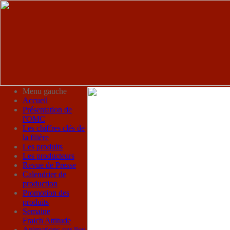
Menu gauche
Accueil
Présentation de
l'OMC
Les chiffres clés de
la filière
Les produits
Les producteurs
Revue de Presse
Calendrier de
production
Promotion des
produits
Semaine
Fraich'Attitude
Animations sur lieu