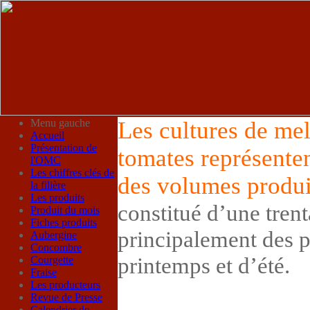
Menu gauche
Le
s cultures de mel
Accueil
Présentation de
tomates représenten
l'OMC
Les chiffres clés de
des volumes produi
la filière
Les produits
constitué d’une trent
Produit du mois
Fiches produits
principalement des 
Aubergine
Concombre
printemps et d’été.
Courgette
Fraise
Les producteurs
Revue de Presse
Calendrier de