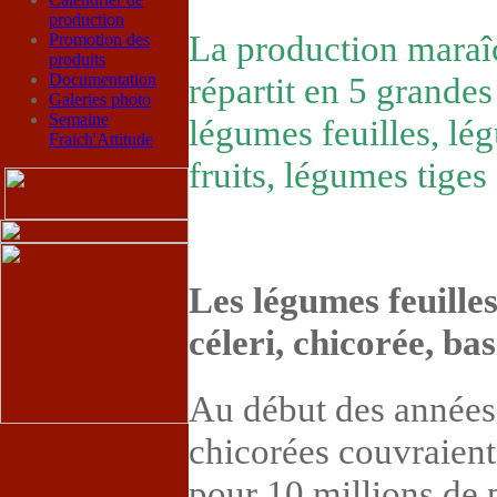
production
La production maraîc
Promotion des
produits
Documentation
répartit en 5 grandes
Galeries photo
Semaine
légumes feuilles, lé
Fraich'Attitude
fruits, légumes tiges
Les légumes feuilles 
céleri, chicorée, basi
Au début des années 
chicorées couvraient
pour 10 millions de 