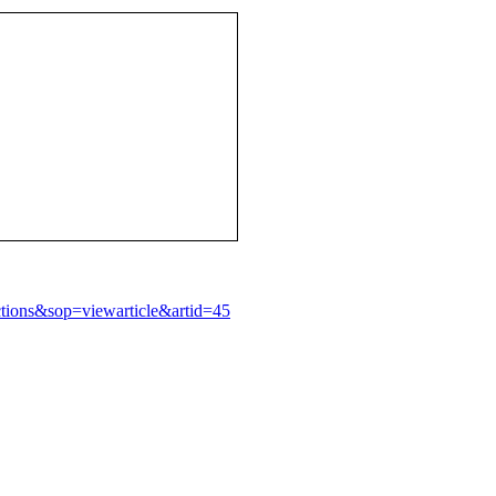
tions&sop=viewarticle&artid=45